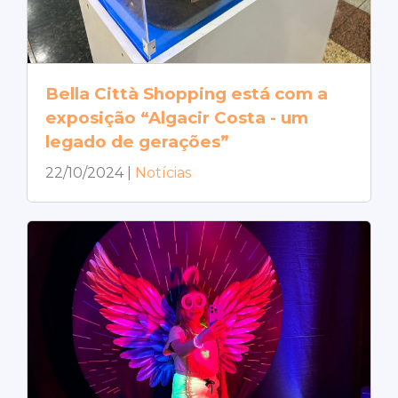
Bella Città Shopping está com a
exposição “Algacir Costa - um
legado de gerações”
22/10/2024
|
Notícias