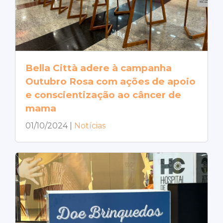
Bella Città adere à campanha
Outubro Rosa com ações de apoio
e conscientização ao câncer de
mama
01/10/2024
|
Notícias