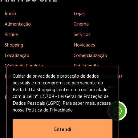
Início
Lojas
Alimentação
Cinema
Vitrine
Serviços
Shopping
Novidades
Localização
Comercialização
Código de Conduta
Pet Friendly
Cuidar da privacidade e proteção de dados
Fale Conosco
Trabalhe Conosco Lojas
pessoais é um compromisso permanente do
Trabalhe Conosco Shopping
Clube de Benefícios
Bella Città Shopping Center em conformidade
com a Lei nº 13.709 - Lei Geral de Proteção de
Política de Privacidade
Dados Pessoais (LGPD). Para saber mais, acesse
nossa
Política de Privacidade
.
Entendi