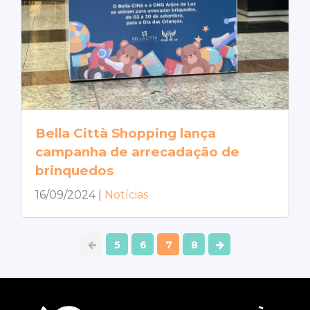
Bella Città Shopping lança
campanha de arrecadação de
brinquedos
16/09/2024
|
Notícias
5
6
7
8