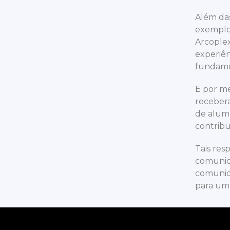
Além das
exemplo,
Arcoplex
experiên
fundame
E por me
recebera
de alumí
contribu
Tais res
comunica
comunida
para um 