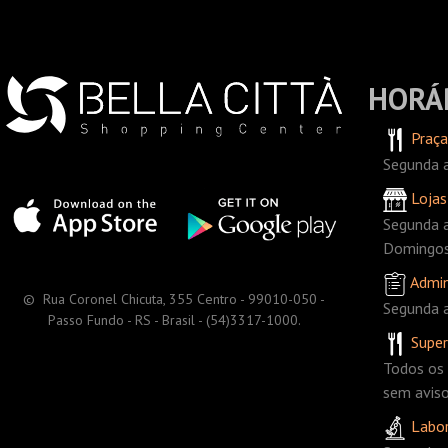
HORÁ
Praça
Segunda a
Lojas
Segunda a
Domingos 
Admin
© Rua Coronel Chicuta, 355 Centro - 99010-050 -
Segunda a
Passo Fundo - RS - Brasil - (54)3317-1000.
Supe
Todos os 
sem avis
Labor