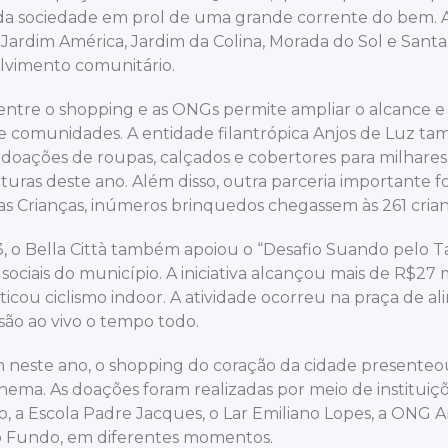
da sociedade em prol de uma grande corrente do bem. A 
 Jardim América, Jardim da Colina, Morada do Sol e Sant
lvimento comunitário.
entre o shopping e as ONGs permite ampliar o alcance e o
e comunidades. A entidade filantrópica Anjos de Luz ta
doações de roupas, calçados e cobertores para milhares
uras deste ano. Além disso, outra parceria importante f
as Crianças, inúmeros brinquedos chegassem às 261 crian
 o Bella Città também apoiou o “Desafio Suando pelo T
 sociais do município. A iniciativa alcançou mais de R$27
ticou ciclismo indoor. A atividade ocorreu na praça de
são ao vivo o tempo todo.
este ano, o shopping do coração da cidade presenteou 
inema. As doações foram realizadas por meio de institui
o, a Escola Padre Jacques, o Lar Emiliano Lopes, a ONG 
o Fundo, em diferentes momentos.