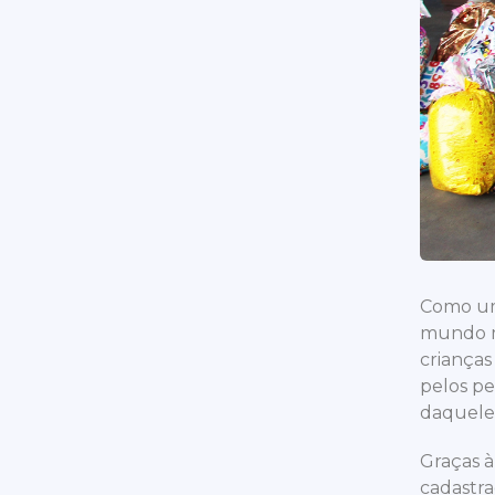
Como um
mundo me
crianças
pelos pe
daquele
Graças à
cadastra