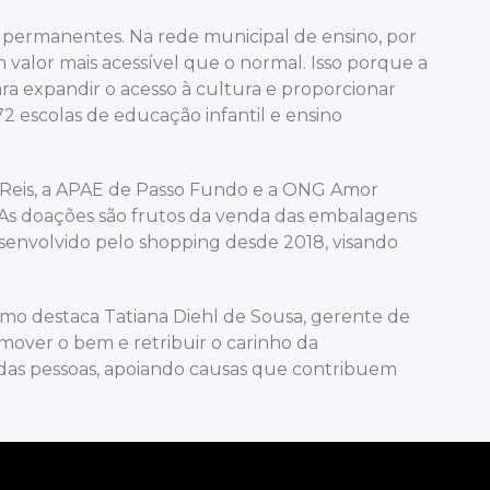
os permanentes. Na rede municipal de ensino, por
 valor mais acessível que o normal. Isso porque a
a expandir o acesso à cultura e proporcionar
2 escolas de educação infantil e ensino
 Reis, a APAE de Passo Fundo e a ONG Amor
 As doações são frutos da venda das embalagens
desenvolvido pelo shopping desde 2018, visando
como destaca Tatiana Diehl de Sousa, gerente de
omover o bem e retribuir o carinho da
 das pessoas, apoiando causas que contribuem