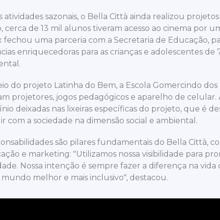
 atividades sazonais, o Bella Città ainda realizou projet
 cerca de 13 mil alunos tiveram acesso ao cinema por um
 fechou uma parceria com a Secretaria de Educação, par
cias enriquecedoras para as crianças e adolescentes de 7
ntal.
io do projeto Latinha do Bem, a Escola Gomercindo dos
m projetores, jogos pedagógicos e aparelho de celular.
nio deixadas nas lixeiras específicas do projeto, que é 
ir com a sociedade na dimensão social e ambiental.
ponsabilidades são pilares fundamentais do Bella Città, 
ção e marketing: "Utilizamos nossa visibilidade para pr
de. Nossa intenção é sempre fazer a diferença na vida
mundo melhor e mais inclusivo", destacou.