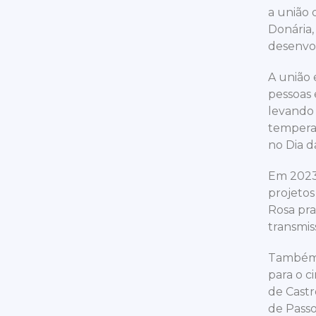
a união 
Donária,
desenvo
A união 
pessoas 
levando 
temperat
no Dia d
Em 2023,
projetos
Rosa pra
transmis
Também n
para o c
de Castr
de Pass