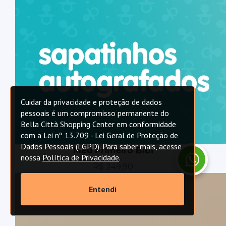
Cuidar da privacidade e proteção de dados
pessoais é um compromisso permanente do
Bella Città Shopping Center em conformidade
com a Lei nº 13.709 - Lei Geral de Proteção de
Dados Pessoais (LGPD). Para saber mais, acesse
Meu Primeiro Bibi
nossa
Política de Privacidade
.
R$
249,90
Entendi